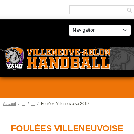
Panneau de gestion des cookies
Accueil
Foulées Villeneuvoise 2019
FOULÉES VILLENEUVOISE