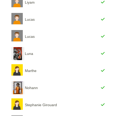
Liyam
Lucas
Lucas
Luna
Marthe
Nohann
Stephanie Girouard