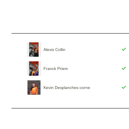
Alexis Collin
Franck Priem
Kevin Desplanches-corne