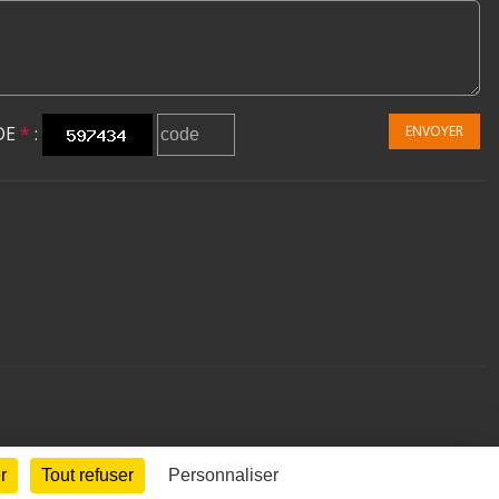
DE
*
:
ENVOYER
r
Tout refuser
Personnaliser