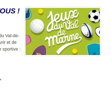
OUS !
du Val-de-
rir et de
 sportive :
.