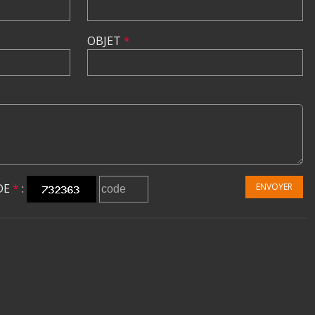
OBJET
*
DE
*
:
ENVOYER