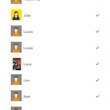
Julie
Lucas
Lucas
Luna
Léo
Noé