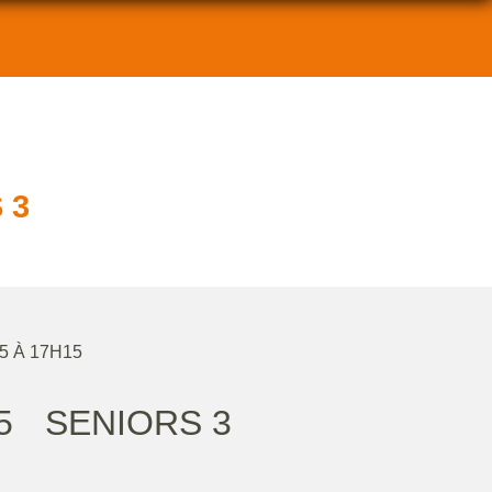
 3
5 À 17H15
5
SENIORS 3