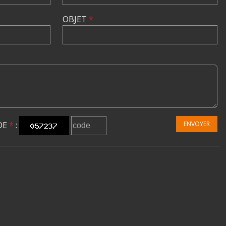
OBJET
*
DE
*
:
ENVOYER