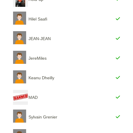
Hilel Saafi
JEAN-JEAN
JereMiles
Keanu Dheilly
MAD
Sylvain Grenier