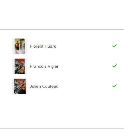
Florent Huard
Francois Vigier
Julien Couteau