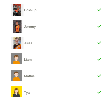
Hold-up
Jeremy
Jules
Liam
Mathis
Tya