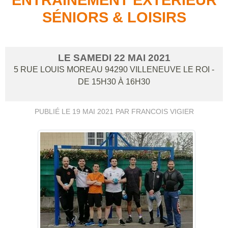
SÉNIORS & LOISIRS
LE
SAMEDI
22
MAI
2021
5 RUE LOUIS MOREAU
94290
VILLENEUVE LE ROI
-
DE 15H30 À 16H30
PUBLIÉ LE
19 MAI 2021
PAR FRANCOIS VIGIER