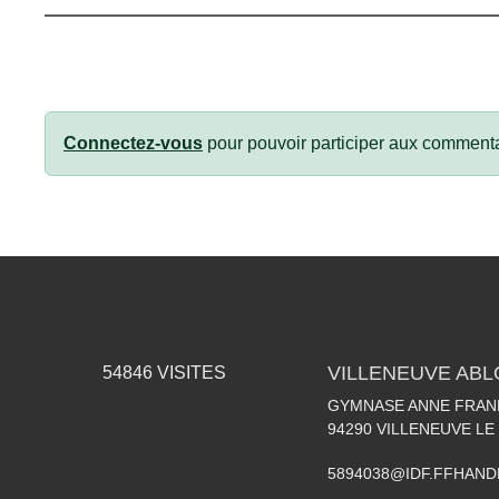
Connectez-vous
pour pouvoir participer aux commenta
VILLENEUVE AB
54846
VISITES
GYMNASE ANNE FRANK
94290
VILLENEUVE LE
5894038@IDF.FFHAND