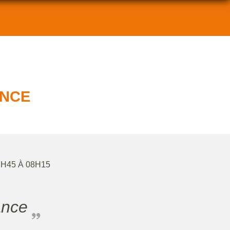
ANCE
7H45 À 08H15
ance