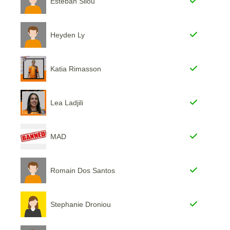
Esteban Silou
Heyden Ly
Katia Rimasson
Lea Ladjili
MAD
Romain Dos Santos
Stephanie Droniou