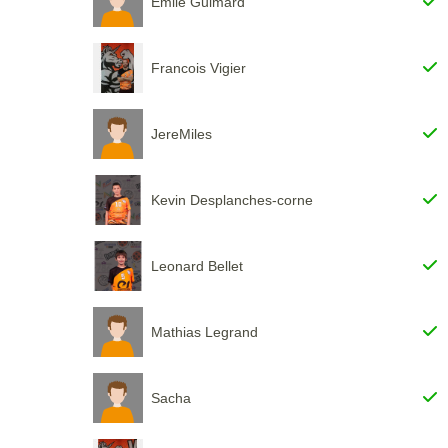
Emile Guimard
Francois Vigier
JereMiles
Kevin Desplanches-corne
Leonard Bellet
Mathias Legrand
Sacha