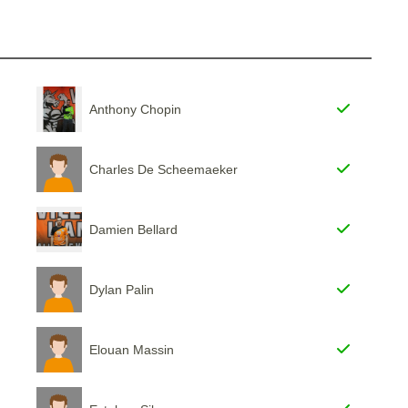
Anthony Chopin
Charles De Scheemaeker
Damien Bellard
Dylan Palin
Elouan Massin