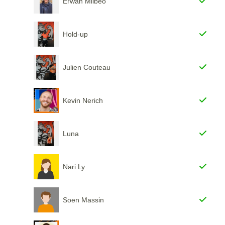
Erwan Milbeo
Hold-up
Julien Couteau
Kevin Nerich
Luna
Nari Ly
Soen Massin