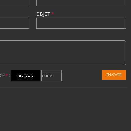
OBJET
*
DE
*
:
ENVOYER