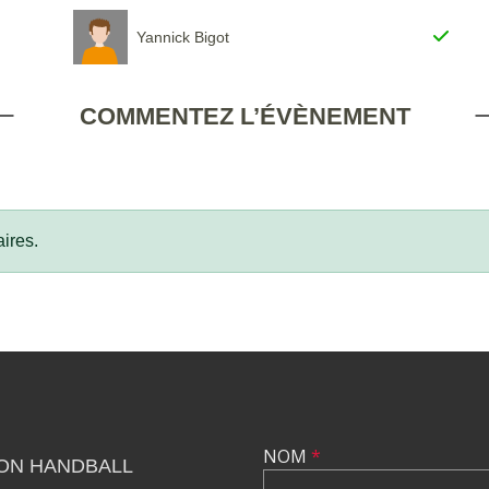
Yannick Bigot
COMMENTEZ L’ÉVÈNEMENT
ires.
NOM
*
LON HANDBALL