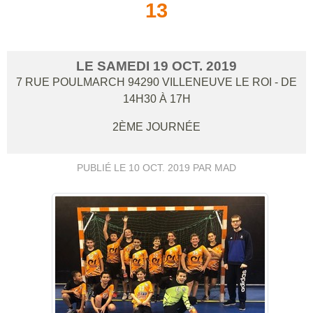
13
LE
SAMEDI
19
OCT.
2019
7 RUE POULMARCH
94290
VILLENEUVE LE ROI
- DE
14H30 À 17H
2ÈME JOURNÉE
PUBLIÉ LE
10 OCT. 2019
PAR MAD