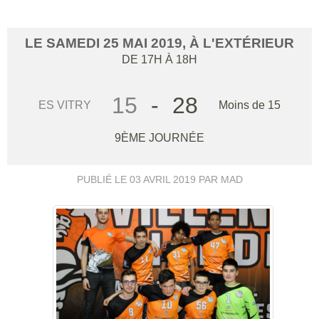
LE
SAMEDI
25
MAI
2019
, À L'EXTÉRIEUR
DE 17H À 18H
15
-
28
ES VITRY
Moins de 15
9ÈME JOURNÉE
PUBLIÉ LE
03 AVRIL 2019
PAR MAD