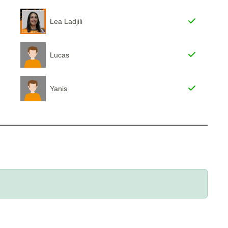
Lea Ladjili
Lucas
Yanis