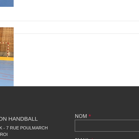
NOM
*
LON HANDBALL
 - 7 RUE POULMARCH
 ROI