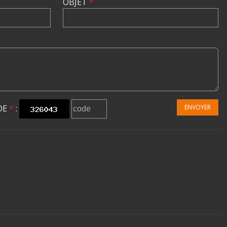
OBJET
*
DE
*
:
ENVOYER