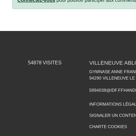
Connectez-vous
pour pouvoir participer aux commenta
VILLENEUVE AB
54878
VISITES
GYMNASE ANNE FRANK
94290
VILLENEUVE LE
5894038@IDF.FFHAND
INFORMATIONS LÉGA
SIGNALER UN CONTEN
CHARTE COOKIES