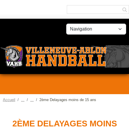
Panneau de gestion des cookies
Accueil
2ème Delayages moins de 15 ans
2ÈME DELAYAGES MOINS