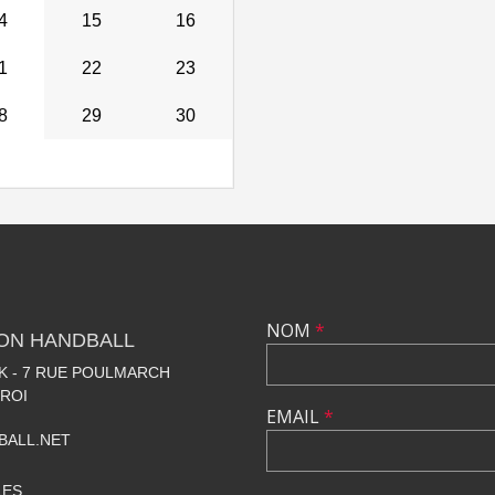
4
15
16
1
22
23
8
29
30
NOM
*
LON HANDBALL
 - 7 RUE POULMARCH
 ROI
EMAIL
*
BALL.NET
LES