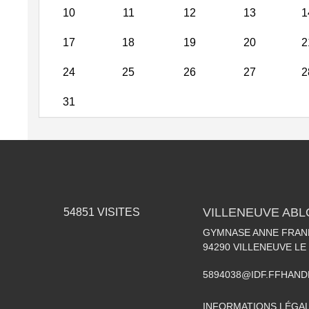
10
11
12
13
1
17
18
19
20
2
24
25
26
27
2
31
VILLENEUVE AB
54851
VISITES
GYMNASE ANNE FRANK
94290
VILLENEUVE LE
5894038@IDF.FFHAND
INFORMATIONS LÉGA