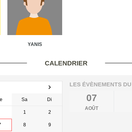
YANIS
CALENDRIER
LES ÉVÈNEMENTS DU
07
e
Sa
Di
AOÛT
1
2
7
8
9