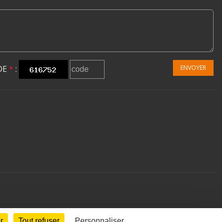
DE
*
:
ENVOYER
r
Tout refuser
Personnaliser