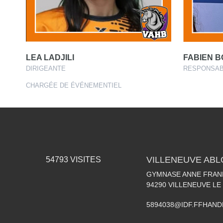
LEA LADJILI
FABIEN 
DIRIGEANTE
RESPONSAB
CHARGÉE DE ÉVÉNEMENTIEL
VILLENEUVE AB
54793
VISITES
GYMNASE ANNE FRANK
94290
VILLENEUVE LE
5894038@IDF.FFHAND